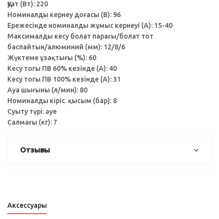
Қуат (Вт): 220
Номиналды кернеу доғасы (В): 96
Ережесінде номиналды жұмыс кернеуі (А): 15-40
Максималды кесу болат парағы/болат тот
баспайтын/алюминий (мм): 12/8/6
Жүктеме ұзақтығы (%): 60
Кесу тогы ПВ 60% кезінде (А): 40
Кесу тогы ПВ 100% кезінде (А): 31
Ауа шығыны (л/мин): 80
Номиналды кіріс. қысым (бар): 8
Суыту түрі: әуе
Салмағы (кг): 7
Отзывы
Аксессуары