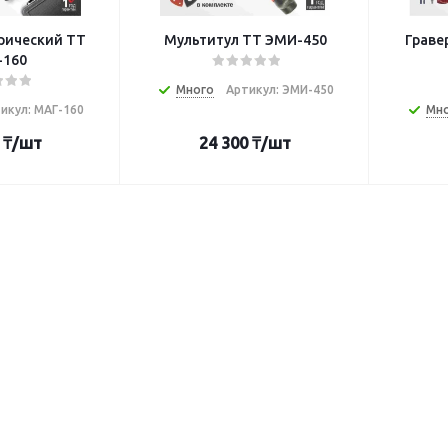
рический TT
Мультитул TT ЭМИ-450
Граве
-160
Много
Артикул: ЭМИ-450
икул: МАГ-160
Мн
₸
/шт
24 300
₸
/шт