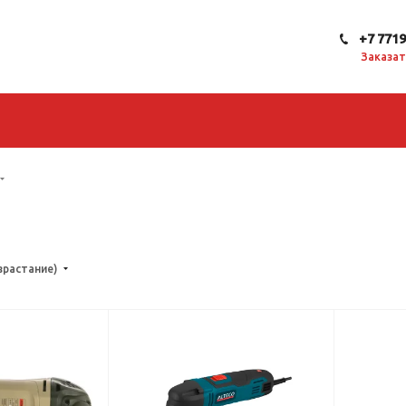
+7 771
Заказат
зрастание)