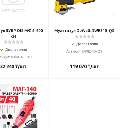
ул ЗУБР OIS МФИ-400
Мультитул DeWalt DWE315-QS
КН
Достаточно
Достаточно
Артикул: DWE315-QS
тикул: МФИ-400 КН
32 240
₸
/шт
119 070
₸
/шт