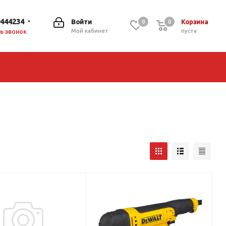
9444234
Войти
Корзина
0
0
0
Мой кабинет
пуста
ь звонок