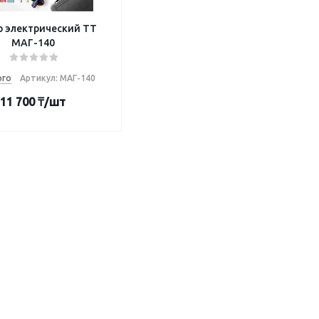
р электрический TT
МАГ-140
ого
Артикул: МАГ-140
11 700
₸
/шт