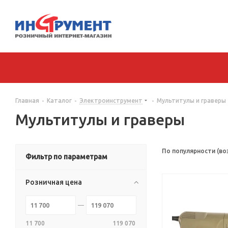
Главная
-
Каталог
-
Электроинструмент
-
Мультитулы и граверы
Мультитулы и граверы
По популярности (во
Фильтр по параметрам
Розничная цена
11 700
119 070