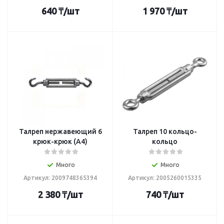
640
₸
/шт
1 970
₸
/шт
Талреп нержавеющий 6
Талреп 10 кольцо-
крюк-крюк (А4)
кольцо
Много
Много
Артикул: 2009748365394
Артикул: 2005260015335
2 380
₸
/шт
740
₸
/шт