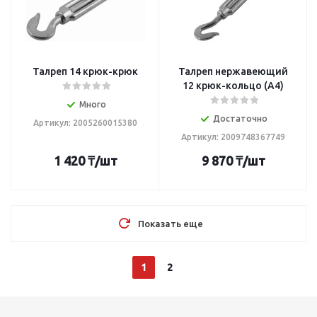
Талреп 14 крюк-крюк
Талреп нержавеющий
12 крюк-кольцо (А4)
Много
Достаточно
Артикул: 2005260015380
Артикул: 2009748367749
1 420
₸
/шт
9 870
₸
/шт
Показать еще
1
2