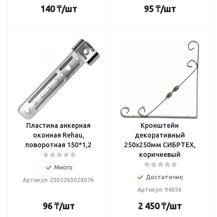
140
₸
/шт
95
₸
/шт
Пластина анкерная
Кронштейн
оконная Rehau,
декоративный
поворотная 150*1,2
250х250мм СИБРТЕХ,
коричневый
Много
Достаточно
Артикул: 2005260028076
Артикул: 94056
96
₸
/шт
2 450
₸
/шт