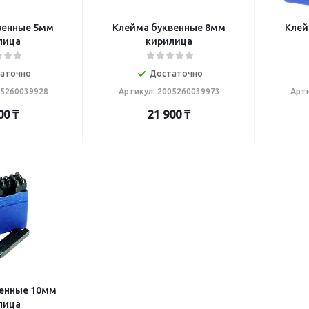
нные 5мм
Клейма буквенные 8мм
Клейм
лица
кирилица
аточно
Достаточно
05260039928
Артикул: 2005260039973
Арти
00
₸
21 900
₸
венные 10мм
лица