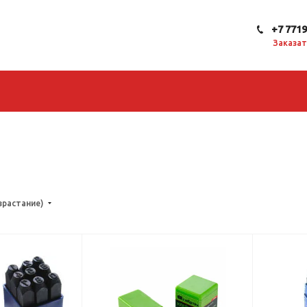
+7 771
Заказат
зрастание)