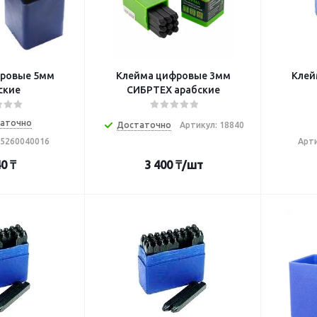
вые 5мм
Клейма цифровые 3мм
Клейм
ские
СИБРТЕХ арабские
аточно
Достаточно
Артикул: 18840
05260040016
Арти
40
₸
3 400
₸
/шт