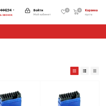
9444234
Войти
Корзина
0
0
0
Мой кабинет
пуста
ь звонок