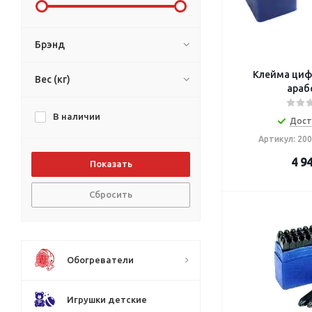
Брэнд
Клейма цифро
Вес (кг)
араб
В наличии
Дост
Артикул: 20
4 9
Сбросить
Обогреватели
Игрушки детские