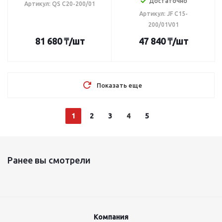
Достаточно
Артикул: QS C20-200/01
Артикул: JF C15-
200/01V01
81 680
₸
/шт
47 840
₸
/шт
Показать еще
1
2
3
4
5
Ранее вы смотрели
Компания