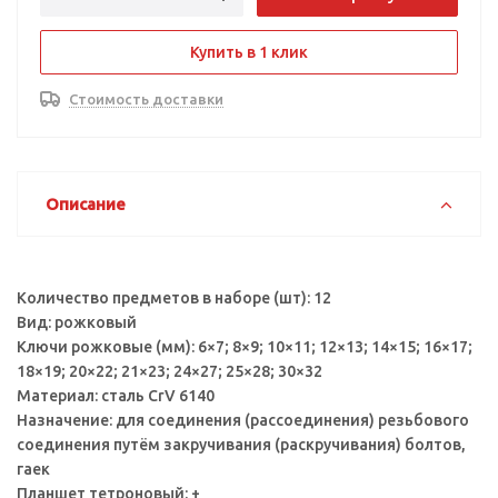
Купить в 1 клик
Стоимость доставки
Описание
Количество предметов в наборе (шт): 12
Вид: рожковый
Ключи рожковые (мм): 6×7; 8×9; 10×11; 12×13; 14×15; 16×17;
18×19; 20×22; 21×23; 24×27; 25×28; 30×32
Материал: сталь CrV 6140
Назначение: для соединения (рассоединения) резьбового
соединения путём закручивания (раскручивания) болтов,
гаек
Планшет тетроновый: +