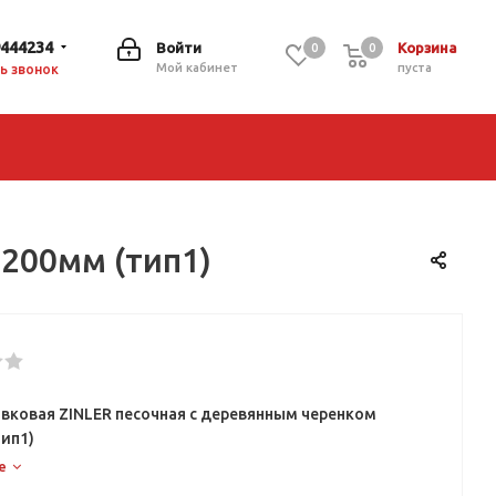
9444234
Войти
Корзина
0
0
0
Мой кабинет
пуста
ь звонок
1200мм (тип1)
овковая ZINLER песочная с деревянным черенком
тип1)
е