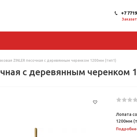
+7 771
Заказат
вковая ZINLER песочная с деревянным черенком 1200мм (тип1)
очная с деревянным черенком 
Лопата с
1200мм (
Подробне