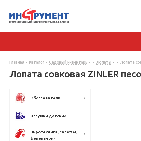
Главная
-
Каталог
-
Садовый инвентарь
-
Лопаты
-
Лопата со
Лопата совковая ZINLER пес
Обогреватели
Игрушки детские
Пиротехника, салюты,
фейерверки