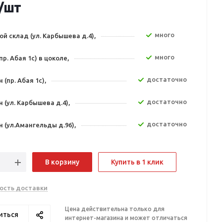
/шт
Много
й склад (ул. Карбышева д.4),
Много
пр. Абая 1с) в цоколе,
Достаточно
 (пр. Абая 1с),
Достаточно
 (ул. Карбышева д.4),
Достаточно
 (ул.Амангельды д.96),
В корзину
Купить в 1 клик
ость доставки
Цена действительна только для
иться
интернет-магазина и может отличаться