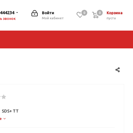
9444234
Войти
Корзина
0
0
0
Мой кабинет
пуста
ь звонок
0 SDS+ TT
е