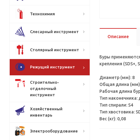
Технохимия
Слесарный инструмент
Описание
Столярный инструмент
Буры применяются
крепления (SDS+,
Режущий инструмент
Диаметр (мм): 8
Строительно-
Общая длина (мм):
отделочный
Рабочая длина бур
инструмент
Тип наконечника:
Тип спирали: S4
Хозяйственный
Тип хвостовика: S
инвентарь
Вес (кг): 0,08
Электрооборудование