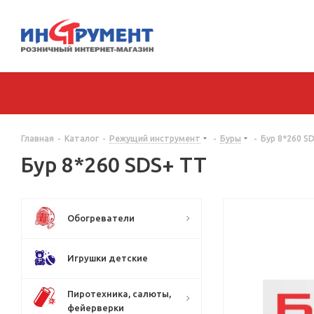
Главная
-
Каталог
-
Режущий инструмент
-
Буры
-
Бур 8*260 S
Бур 8*260 SDS+ TT
Обогреватели
Игрушки детские
Пиротехника, салюты,
фейерверки