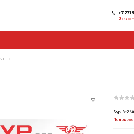
+7 771
Заказат
DS+ TT
Бур 8*26
Подробне