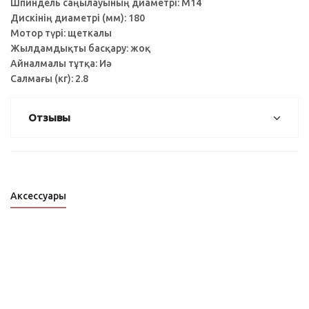
Шпиндель саңылауының диаметрі: M14
Дискінің диаметрі (мм): 180
Мотор түрі: щеткалы
Жылдамдықты басқару: жоқ
Айналмалы тұтқа: Иә
Салмағы (кг): 2.8
Отзывы
Аксессуары