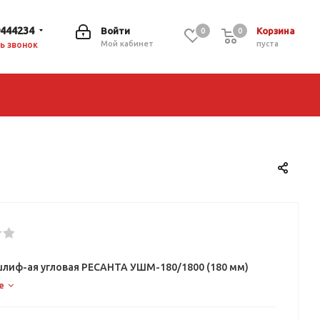
9444234
Войти
Корзина
0
0
0
Мой кабинет
пуста
ь звонок
лиф-ая угловая РЕСАНТА УШМ-180/1800 (180 мм)
е