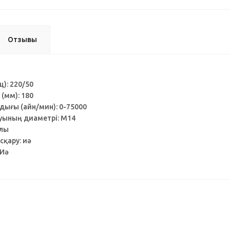
Отзывы
ц): 220/50
(мм): 180
дығы (айн/мин): 0-75000
уының диаметрі: M14
алы
қару: иә
 Иә