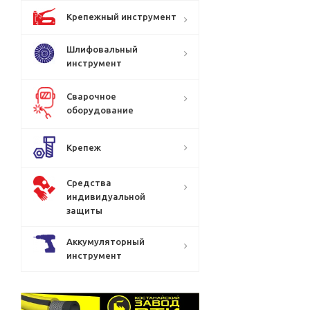
Крепежный инструмент
Шлифовальный
инструмент
Сварочное
оборудование
Крепеж
Круг
лепестковый
115*22 А Р80
Средства
КЛТ2 LUGA
индивидуальной
защиты
Много
Аккумуляторный
инструмент
1 250
₸
/
шт