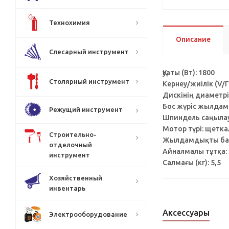
Технохимия
Описание
Слесарный инструмент
Қуаты (Вт): 1800
Столярный инструмент
Кернеу/жиілік (V/Г
Дискінің диаметрі 
Бос жүріс жылдам
Режущий инструмент
Шпиндель саңыла
Мотор түрі: щетк
Строительно-
Жылдамдықты бас
отделочный
Айналмалы тұтқа:
инструмент
Салмағы (кг): 5,5
Хозяйственный
инвентарь
Аксессуары
Электрооборудование