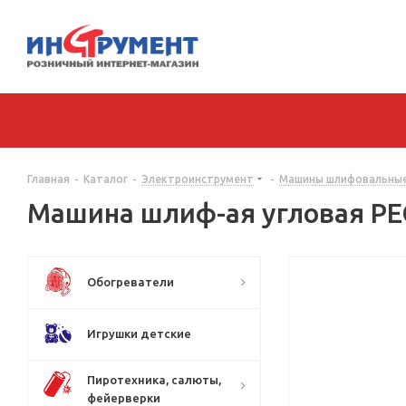
Главная
-
Каталог
-
Электроинструмент
-
Машины шлифовальные
Машина шлиф-ая угловая РЕ
Обогреватели
Игрушки детские
Пиротехника, салюты,
фейерверки