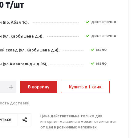
0
₸
/шт
Достаточно
 (пр. Абая 1с),
Достаточно
 (ул. Карбышева д.4),
Мало
й склад (ул. Карбышева д.4),
Мало
 (ул.Амангельды д.96),
В корзину
Купить в 1 клик
ость доставки
Цена действительна только для
иться
интернет-магазина и может отличаться
от цен в розничных магазинах