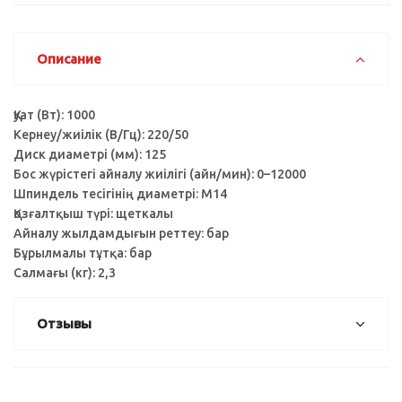
Описание
Қуат (Вт): 1000
Кернеу/жиілік (В/Гц): 220/50
Диск диаметрі (мм): 125
Бос жүрістегі айналу жиілігі (айн/мин): 0–12000
Шпиндель тесігінің диаметрі: M14
Қозғалтқыш түрі: щеткалы
Айналу жылдамдығын реттеу: бар
Бұрылмалы тұтқа: бар
Салмағы (кг): 2,3
Отзывы