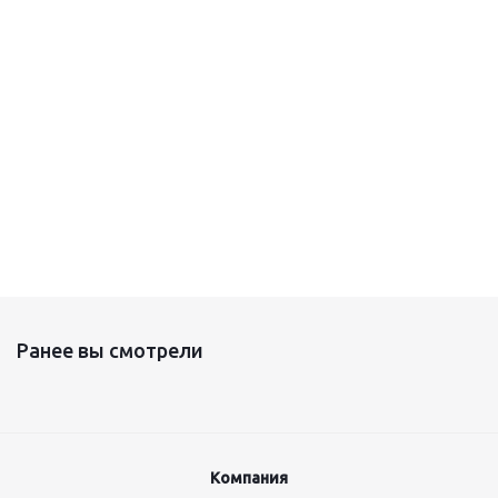
2 510
350
₸
/шт
₸
/шт
130
₸
/шт
200
₸
Ранее вы смотрели
Компания