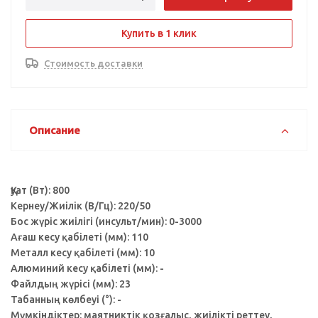
Купить в 1 клик
Стоимость доставки
Описание
Қуат (Вт): 800
Кернеу/Жиілік (В/Гц): 220/50
Бос жүріс жиілігі (инсульт/мин): 0-3000
Ағаш кесу қабілеті (мм): 110
Металл кесу қабілеті (мм): 10
Алюминий кесу қабілеті (мм): -
Файлдың жүрісі (мм): 23
Табанның көлбеуі (°): -
Мүмкіндіктер: маятниктік қозғалыс, жиілікті реттеу,