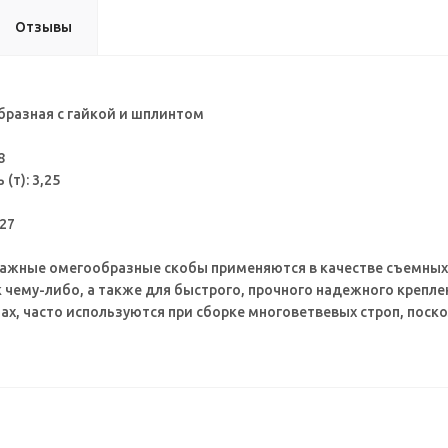
Отзывы
бразная с гайкой и шплинтом
8
(т): 3,25
27
лажные омегообразные скобы применяются в качестве съемных
к чему-либо, а также для быстрого, прочного надежного крепле
ах, часто используются при сборке многоветвевых строп, поск