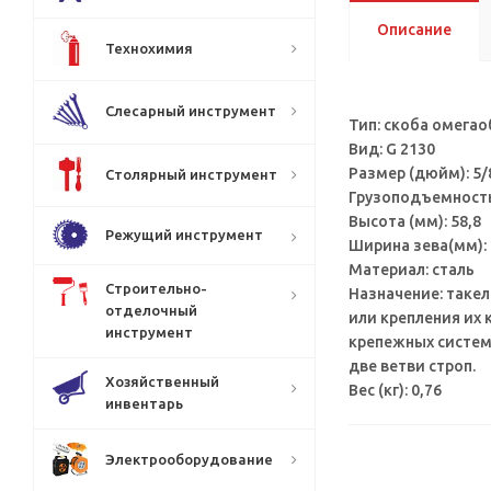
Описание
Технохимия
Слесарный инструмент
Тип: скоба омегао
Вид: G 2130
Размер (дюйм): 5/
Столярный инструмент
Грузоподъемность 
Высота (мм): 58,8
Режущий инструмент
Ширина зева(мм): 
Материал: сталь
Строительно-
Назначение: таке
отделочный
или крепления их 
инструмент
крепежных систем
две ветви строп.
Хозяйственный
Вес (кг): 0,76
инвентарь
Электрооборудование