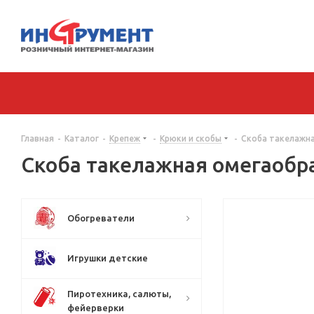
Главная
-
Каталог
-
Крепеж
-
Крюки и скобы
-
Скоба такелажная 
Скоба такелажная омегаобразн
Обогреватели
Игрушки детские
Пиротехника, салюты,
фейерверки