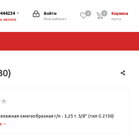
9444234
Войти
Корзина
0
0
0
Мой кабинет
пуста
ь звонок
30)
елажная омегаобразная г/п - 3,25 т. 5/8" (тип G 2130)
е