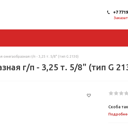
+7 771
Заказат
омегаобразная г/п - 3,25 т. 5/8" (тип G 2130)
ая г/п - 3,25 т. 5/8" (тип G 21
Скоба так
Подробне